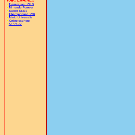
PARTENAIRES
•
Génération SNES
•
Nintendo Forever
•
Switch SNES
•
Championnat SMK
•
Mario Universalis
•
Collectosphere
•
Adonf-JV