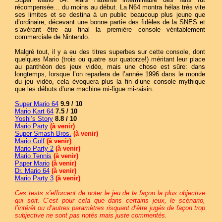
récompensée… du moins au début. La N64 montra hélas très vite
ses limites et se destina à un public beaucoup plus jeune que
d’ordinaire, décevant une bonne partie des fidèles de la SNES et
s’avérant être au final la première console véritablement
commerciale de Nintendo.
Malgré tout, il y a eu des titres superbes sur cette console, dont
quelques Mario (trois ou quatre sur quatorze!) méritant leur place
au panthéon des jeux vidéo, mais une chose est sûre: dans
longtemps, lorsque l’on reparlera de l’année 1996 dans le monde
du jeu vidéo, cela évoquera plus la fin d’une console mythique
que les débuts d’une machine mi-figue mi-raisin.
Super Mario 64
9.9 / 10
Mario Kart 64
7.5 / 10
Yoshi’s Story
8.8 / 10
Mario Party
(à venir)
Super Smash Bros.
(à venir)
Mario Golf
(à venir)
Mario Party 2
(à venir)
Mario Tennis
(à venir)
Paper Mario
(à venir)
Dr. Mario 64
(à venir)
Mario Party 3
(à venir)
Ces tests s’efforcent de noter le jeu de la façon la plus objective
qui soit. C’est pour cela que dans certains jeux, le scénario,
l’intérêt ou d’autres paramètres risquant d’être jugés de façon trop
subjective ne sont pas notés mais juste commentés.