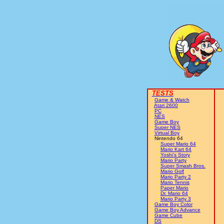
TESTS
•
Game & Watch
•
Atari 2600
•
PC
•
NES
•
Game Boy
•
Super NES
•
Virtual Boy
•
Nintendo 64
•
Super Mario 64
•
Mario Kart 64
•
Yoshi’s Story
•
Mario Party
•
Super Smash Bros.
•
Mario Golf
•
Mario Party 2
•
Mario Tennis
•
Paper Mario
•
Dr. Mario 64
•
Mario Party 3
•
Game Boy Color
•
Game Boy Advance
•
Game Cube
•
DS