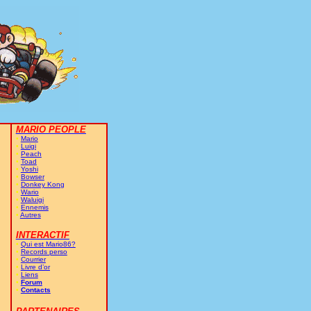
MARIO PEOPLE
•
Mario
•
Luigi
•
Peach
•
Toad
•
Yoshi
•
Bowser
•
Donkey Kong
•
Wario
•
Waluigi
•
Ennemis
•
Autres
INTERACTIF
•
Qui est Mario86?
•
Records perso
•
Courrier
•
Livre d’or
•
Liens
•
Forum
•
Contacts