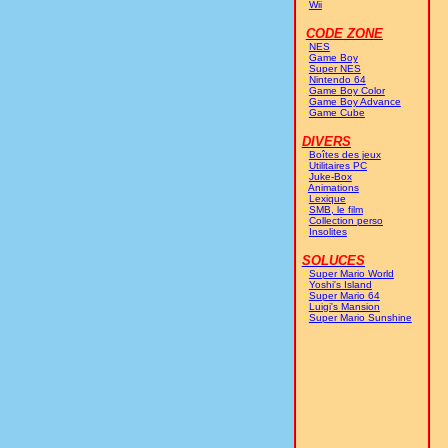
•
Wii
CODE ZONE
•
NES
•
Game Boy
•
Super NES
•
Nintendo 64
•
Game Boy Color
•
Game Boy Advance
•
Game Cube
DIVERS
•
Boîtes des jeux
•
Utilitaires PC
•
Juke-Box
•
Animations
•
Lexique
•
SMB, le film
•
Collection perso
•
Insolites
SOLUCES
•
Super Mario World
•
Yoshi's Island
•
Super Mario 64
•
Luigi's Mansion
•
Super Mario Sunshine