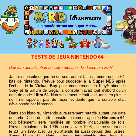
TESTS DE JEUX NINTENDO 64
Dernière actualisation de cette rubrique: 12 décembre 2007.
Jamais console de jeu ne se sera autant faite attendre que la 64-
bits de Nintendo. Prévue pour succéder à la
Super NES
après
l’échec de la
Virtual Boy
pour concurrencer la PlayStation de
Sony et la Saturn de Sega, la console n’avait tout d’abord qu’un
nom de code:
Ultra 64
. Non seulement c’était laid, mais en plus le
nom ne rappelait pas de façon évidente que la console était
développée par Nintendo…
Dans son histoire, Nintendo aura rarement retardé autant une date
de sortie. Celle de cette console finalement appelée
Nintendo 64
,
tout bêtement, sera modifiée un nombre incalculable de fois.
Prévue initialement fin 1995 ou en janvier 1996, elle ne sortira que
le 23 juin 1996 avec un jeu attendu lui aussi depuis des lustres,
Super Mario 64. Mais l’attente interminable des fans fut